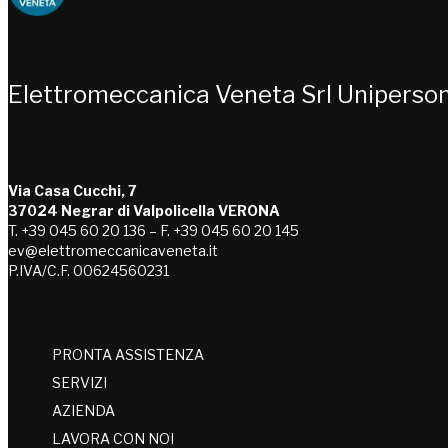
Choose people Inspire solutions
Elettromeccanica Veneta Srl Uniperso
Via Casa Cucchi, 7
37024 Negrar di Valpolicella VERONA
T. +39 045 60 20 136 – F. +39 045 60 20 145
ev@elettromeccanicaveneta.it
P.IVA/C.F. 00624560231
PRONTA ASSISTENZA
SERVIZI
AZIENDA
LAVORA CON NOI