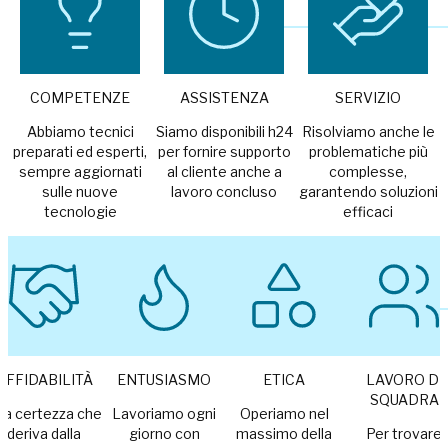
COMPETENZE
ASSISTENZA
SERVIZIO
Abbiamo tecnici
Siamo disponibili h24
Risolviamo anche le
preparati ed esperti,
per fornire supporto
problematiche più
sempre aggiornati
al cliente anche a
complesse,
sulle nuove
lavoro concluso
garantendo soluzioni
tecnologie
efficaci
AFFIDABILITÀ
ENTUSIASMO
ETICA
LAVORO DI
SQUADRA
na certezza che
Lavoriamo ogni
Operiamo nel
deriva dalla
giorno con
massimo della
Per trovare