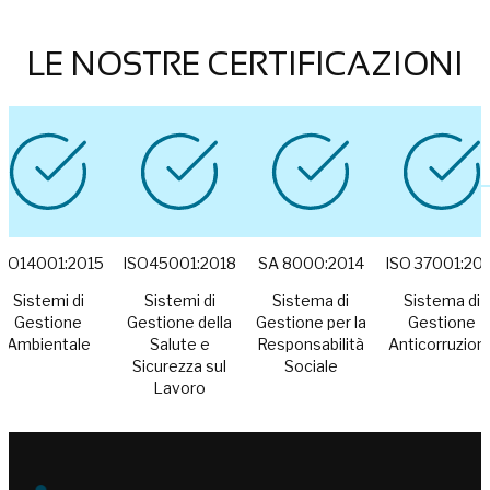
LE NOSTRE CERTIFICAZIONI
ISO14001:2015
ISO45001:2018
SA 8000:2014
ISO 37001:20
Sistemi di
Sistemi di
Sistema di
Sistema di
Gestione
Gestione della
Gestione per la
Gestione
Ambientale
Salute e
Responsabilità
Anticorruzion
Sicurezza sul
Sociale
Lavoro