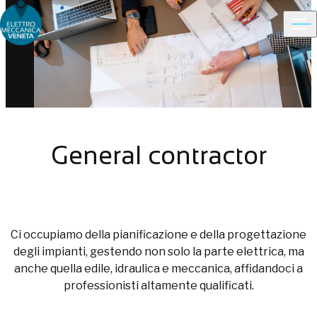
Ope
Choose people Inspire solutions
General contractor
Ci occupiamo della pianificazione e della progettazione
degli impianti, gestendo non solo la parte elettrica, ma
anche quella edile, idraulica e meccanica, affidandoci a
professionisti altamente qualificati.