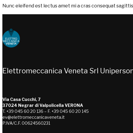
Nunc eleifend est lectus amet mi a cras consequat sagittis
Choose people Inspire solutions
Elettromeccanica Veneta Srl Uniperso
Via Casa Cucchi, 7
37024 Negrar di Valpolicella VERONA
T. +39 045 60 20 136 – F. +39 045 60 20 145
ev@elettromeccanicaveneta.it
P.IVA/C.F. 00624560231