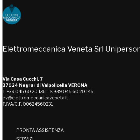
Choose people Inspire solutions
Elettromeccanica Veneta Srl Uniperso
Via Casa Cucchi, 7
37024 Negrar di Valpolicella VERONA
T. +39 045 60 20 136 – F. +39 045 60 20 145
ev@elettromeccanicaveneta.it
P.IVA/C.F. 00624560231
PRONTA ASSISTENZA
SERVIZI