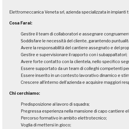
Elettromeccanica Veneta srl, azienda specializzata in impianti 
Cosa Farai:
Gestire il team di collaboratori e assegnare congruamente i
Soddisfare le necessità del cliente, garantendo puntualità 
Avere la responsabilità del cantiere assegnato e del prop
Gestire e supervisionare il rapporto con i subappaltatori;
Avere forte contatto con la clientela, nello specifico segu
Essere supportato da un team di colleghi competenti per
Essere inserito in un contesto lavorativo dinamico e sti
Crescere all’interno dell’azienda e acquisire maggiori res
Chi cerchiamo:
Predisposizione al lavoro di squadra;
Pregressa esperienza nella mansione di capo cantiere el
Percorso formativo in ambito elettrotecnico;
Voglia di mettersi in gioco;